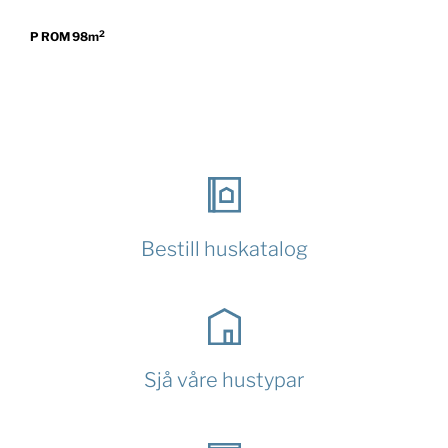
2
P ROM 98m
Bestill huskatalog
Sjå våre hustypar