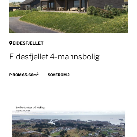
EIDESFJELLET
Eidesfjellet 4-mannsbolig
2
P ROM 65-66m
SOVEROM 2