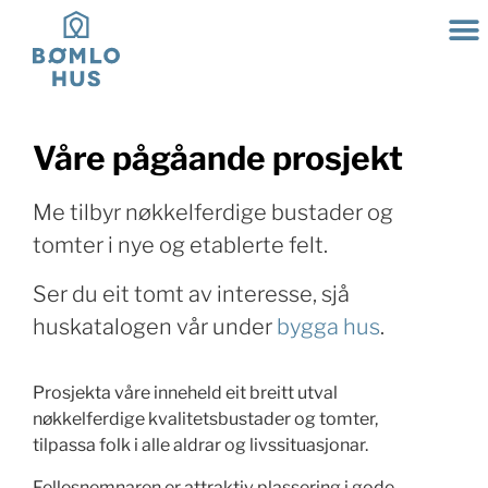
Våre pågåande prosjekt
Me tilbyr nøkkelferdige bustader og
tomter i nye og etablerte felt.
Ser du eit tomt av interesse, sjå
huskatalogen vår under
bygga hus
.
Prosjekta våre inneheld eit breitt utval
nøkkelferdige kvalitetsbustader og tomter,
tilpassa folk i alle aldrar og livssituasjonar.
Fellesnemnaren er attraktiv plassering i gode