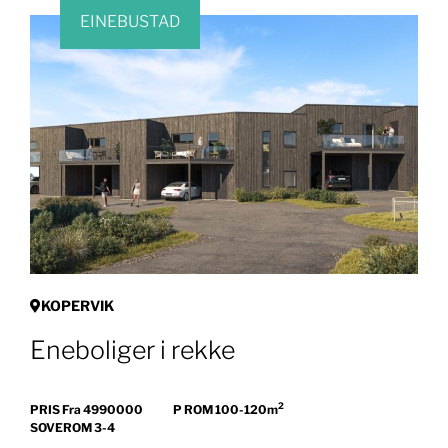
EINEBUSTAD
KOPERVIK
Eneboliger i rekke
2
PRIS Fra 4990000
P ROM 100-120m
SOVEROM 3-4