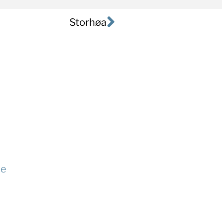
Storhøa
te