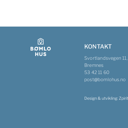
KONTAKT
Svortlandsvegen 11
Bremnes
53 42 11 60
post@bomlohus.no
Design & utvikling:
Zpiri