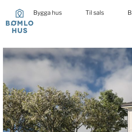
Bygga hus
Til sals
B