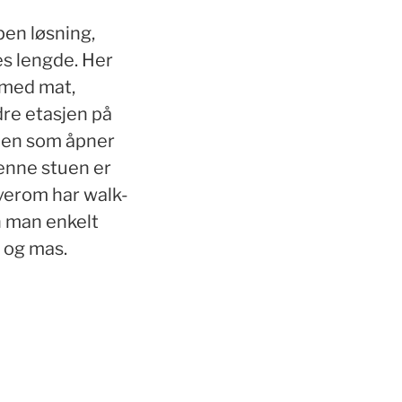
pen løsning,
es lengde. Her
 med mat,
dre etasjen på
tuen som åpner
enne stuen er
verom har walk-
n man enkelt
s og mas.