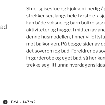
d
Stue, spisestue og kjøkken i herlig å
strekker seg langs hele første etasj
kan både voksne og barn boltre seg
bad
aktiviteter og hygge. I midten av an
denne husmodellen, finner vi lofts
mot balkongen. På begge sider av d
det soverom og bad. Foreldrenes so
in garderobe og eget bad, så her ka
trekke seg litt unna hverdagens kja
BYA - 147m2