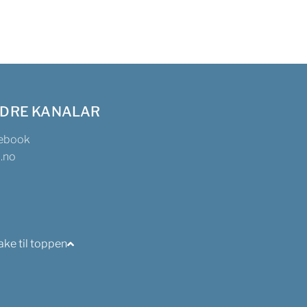
DRE KANALAR
ebook
n.no
ake til toppen